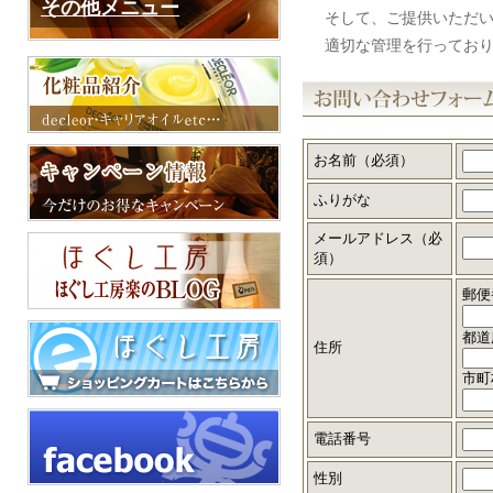
その他メニュー
そして、ご提供いただ
適切な管理を行ってお
化粧品紹介
化粧品紹介
エステスクール
お名前（必須）
ふりがな
メールアドレス（必
須）
郵便
都道
住所
市町
店舗案内
電話番号
店内風景
キャンペーン情報
楽のシステムご案内
性別
予約状況