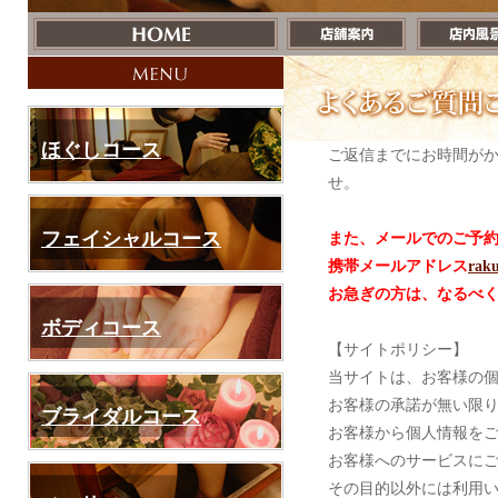
ほぐしコース
ご返信までにお時間が
せ。
フェイシャルコース
また、メールでのご予
携帯メールアドレス
rak
お急ぎの方は、なるべ
ボディコース
【サイトポリシー】
当サイトは、お客様の
お客様の承諾が無い限
ブライダルコース
お客様から個人情報を
お客様へのサービスに
その目的以外には利用